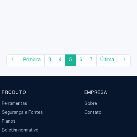
polegar (metacárpico). Esta articulação
clí
(trapézio-Metacárpica) permite a
dia
mobilidade e a preensão do polegar com os
fre
outros dedos.
dis
pod
0.
Primeira
3
4
5
6
7
Última
PRODUTO
EMPRESA
Ferramentas
Sobre
Segurança e Fontes
Contato
Planos
Boletim normativo