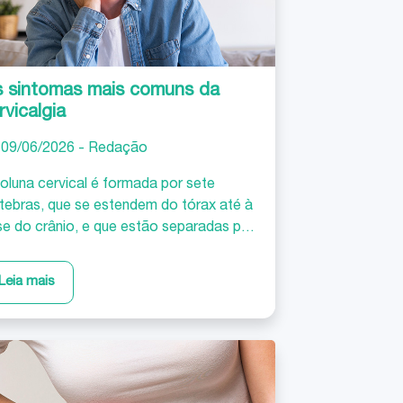
 sintomas mais comuns da
rvicalgia
09/06/2026 - Redação
oluna cervical é formada por sete
tebras, que se estendem do tórax até à
e do crânio, e que estão separadas por
cos intervertebrais cuja função primordial
istribuir o peso e permitir o movimento.
Leia mais
 esta razão os discos têm um papel em
a a coluna de amortecedores. O
coço apresenta grande mobilidade e
porta o peso da cabeça. Estando menos
tegido do que o resto da coluna, o
coço é vulnerável a diversos tipos de