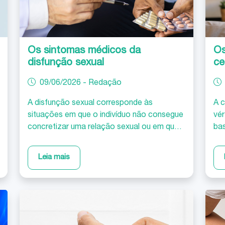
Os sintomas médicos da
Os
disfunção sexual
ce
09/06/2026 - Redação
A disfunção sexual corresponde às
A c
situações em que o indivíduo não consegue
vér
concretizar uma relação sexual ou em que
bas
esta seja insatisfatória para si e/ou para o
dis
seu companheiro. Pode caracterizar-se por
é d
Leia mais
uma alteração no desejo, na presença ou
Por
manutenção da excitação e resposta à
tod
mesma, na capacidade de obter o
pes
orgasmo, numa perturbação dolorosa ou na
su
sobreposição de qualquer uma destas
pro
situações. Estes casos pode associar-se a
pes