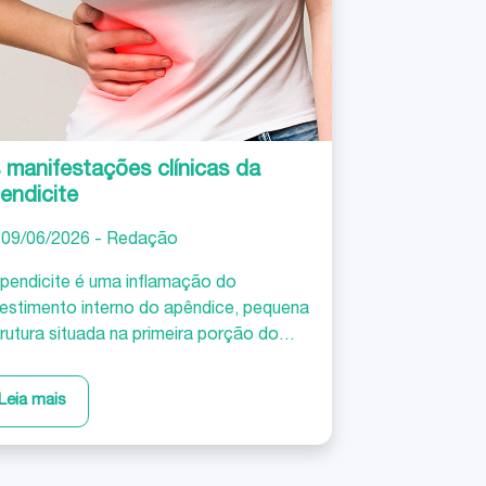
ões que causam dor e limitação de
imentos. Na maioria dos casos, as
es cervicais são temporárias. Contudo,
 alguns casos impõe-se um tratamento
dico.
 manifestações clínicas da
endicite
09/06/2026 - Redação
pendicite é uma inflamação do
estimento interno do apêndice, pequena
rutura situada na primeira porção do
estino grosso, no lado direito do
dómen. É um processo relativamente
Leia mais
mum que se faz acompanhar de
ifestações muito diversas e, por vezes,
ganadoras que simulam outros quadros