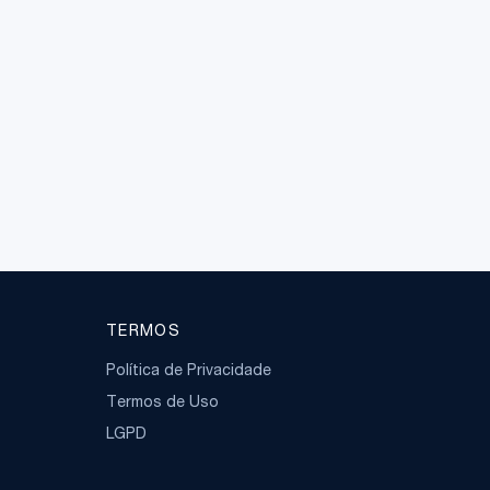
nicos, o que implica um atraso no
gnóstico. A apendicite ocorre mais
quentemente entre os 10 e 30 anos, com
creto predomínio no sexo masculino e
e ter uma taxa de mortalidade de
25%.
TERMOS
Política de Privacidade
Termos de Uso
LGPD