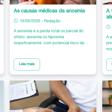
As causas médicas da anosmia
A 
al
16/06/2026 - Redação
A anosmia é a perda total ou parcial do
olfato, anosmia ou hiposmia
A a
respetivamente, com potencial risco de
pre
vida associado à não perceção de
nos
situações perigosas como uma fuga de
os 
gás, o cheiro a fumo ou a queimado, além
env
Leia mais
da falta de noção do odor a comida
o t
estragada.
e f
det
ap
apó