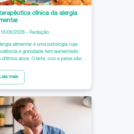
terapêutica clínica da alergia
imentar
16/06/2026 - Redação
lergia alimentar é uma patologia cuja
valência e gravidade tem aumentado
 últimos anos. O leite, ovo e peixe são
alimentos mais frequentemente
olvidos; com menor frequência surgem
Leia mais
rigo, amendoim, frutos secos, mariscos
rutos frescos. A alergia a um
erminado alimento leva ao
arecimento de sintomas poucos minutos
s a sua ingestão.