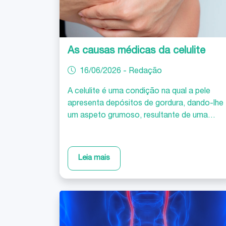
As causas médicas da celulite
16/06/2026 - Redação
A celulite é uma condição na qual a pele
apresenta depósitos de gordura, dando-lhe
um aspeto grumoso, resultante de uma
distribuição irregular sob a superfície da
pele. Ela não pode ser confundida com a
celulite infeciosa, que corresponde a uma
Leia mais
infeção bacteriana grave da pele e
potencialmente fatal, que se traduz por
áreas de vermelhidão, calor e dor na pele
afetada que se tendem a espalhar
rapidamente.