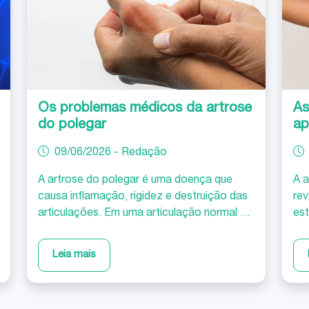
mal-estar e interferir com diversos aspetos
les
da vida pessoal, familiar e profissional.
mov
dor
em
mé
Os problemas médicos da artrose
As
do polegar
ap
09/06/2026 - Redação
A artrose do polegar é uma doença que
A a
causa inflamação, rigidez e destruição das
rev
articulações. Em uma articulação normal a
est
cartilagem recobre as extremidades ósseas
int
permitindo-lhes moverem-se suavemente e
ab
Leia mais
sem dor. A articulação da base do polegar
co
é formada por um dos ossos do carpo
man
(trapézio) e o primeiro dos três ossos do
en