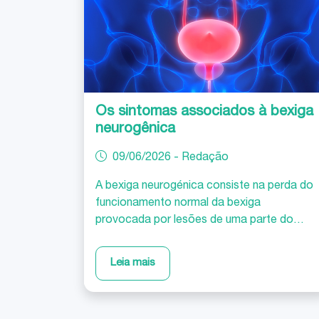
Os sintomas associados à bexiga
neurogênica
09/06/2026 - Redação
A bexiga neurogénica consiste na perda do
funcionamento normal da bexiga
provocada por lesões de uma parte do
sistema nervoso. A bexiga neurogénica
pode ter origem numa doença, num trauma
Leia mais
ou num defeito de nascença que afecte o
cérebro, a espinal medula ou os nervos que
se dirigem para a bexiga e para o esfíncter.