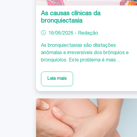
As causas clínicas da
bronquiectasia
16/06/2026 - Redação
As bronquiectasias são dilatações
anômalas e irreversíveis dos brônquios e
bronquíolos. Este problema é mais
frequente em mulheres. Embora a sua
causa exata possa nem sempre ser
Leia mais
identificada, existem duas condições que
podem contribuir para o desenvolvimento
da doença: a iinfecção pulmonar durante a
infância e os doentes imunodeprimidos.